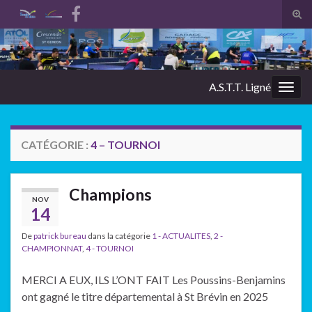
Tog
sear
Search for:
for
A.S.T.T. Ligné
Togg
navig
CATÉGORIE :
4 – TOURNOI
Champions
NOV
14
De
patrick bureau
dans la catégorie
1 - ACTUALITES
,
2 -
CHAMPIONNAT
,
4 - TOURNOI
MERCI A EUX, ILS L’ONT FAIT Les Poussins-Benjamins
ont gagné le titre départemental à St Brévin en 2025