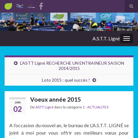
Tog
sear
Search for:
for
A.S.T.T. Ligné
Togg
navig
L’ASTT Ligné RECHERCHE UN ENTRAINEUR SAISON
2014/2015
Loto 2015 : quel succès !
Voeux année 2015
JAN
02
De
ASTT Ligné
dans la catégorie
1 - ACTUALITES
A l’occasion du nouvel an, le bureau de L’A.S.T.T. LIGNÉ se
joint à moi pour vous offrir ses meilleurs vœux pour