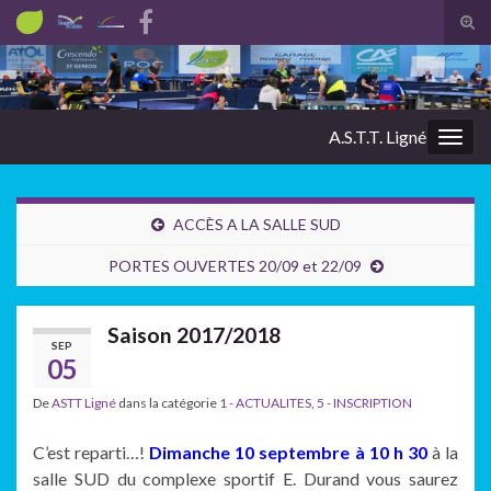
Tog
sear
Search for:
for
A.S.T.T. Ligné
Togg
navig
ACCÈS A LA SALLE SUD
PORTES OUVERTES 20/09 et 22/09
Saison 2017/2018
SEP
05
De
ASTT Ligné
dans la catégorie
1 - ACTUALITES
,
5 - INSCRIPTION
C’est reparti…!
Dimanche 10 septembre à 10 h 30
à la
salle SUD du complexe sportif E. Durand vous saurez