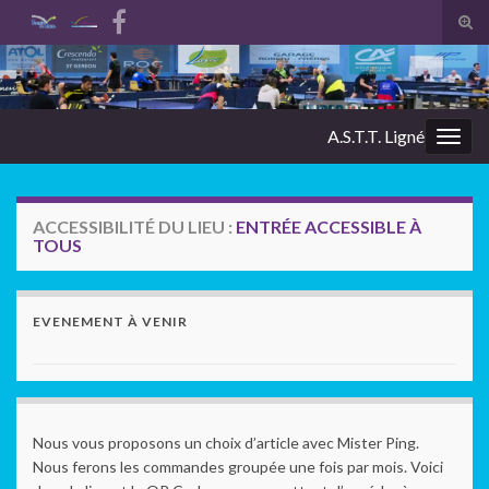
Tog
sear
Search for:
for
A.S.T.T. Ligné
Togg
navig
ACCESSIBILITÉ DU LIEU :
ENTRÉE ACCESSIBLE À
TOUS
EVENEMENT À VENIR
Nous vous proposons un choix d’article avec Mister Ping.
Nous ferons les commandes groupée une fois par mois. Voici