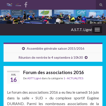
Tog
sear
Search for:
for
A.S.T.T. Ligné
Togg
navig
Assemblée générale saison 2015/2016
Réunion de rentrée le 4 septembre à 10h30
Forum des associations 2016
JUIL
16
De
ASTT Ligné
dans la catégorie
1 - ACTUALITES
Le forum des associations 2016 a eu lieu le samedi 16 juin
dans la salle « SUD » du complexe sportif Eugène
DURAND. Parmi les nombreuses associations de la